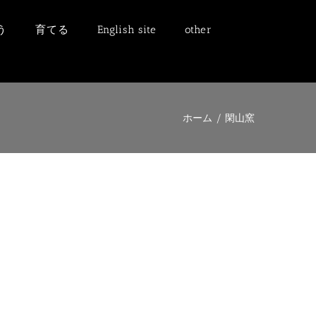
う
育てる
English site
other
ホーム
/
閑山窯