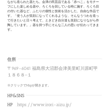
ながら造られた器たち。会津の民芸品である「赤べこ」をモチー
フにした楽しめる器や、ろくろを回している時に施す、ろくろ目
の付いた器など、ふたりの個性と技術を活かした、自由な作品で
す。「使う人が笑顔になってくれるような、そんなうつわを造っ
て行きたいと日々考えて、ときどき自分達も笑顔になりながら作
陶しています。」器を持つ手にそんな二人の思いが伝わってきま
す。
住所
〒969-6041 福島県大沼郡会津美里町川原町甲
１８６８−１
※クリックでMapが開きます。
HP&SNS
HP
https://www.irori-aizu.jp/