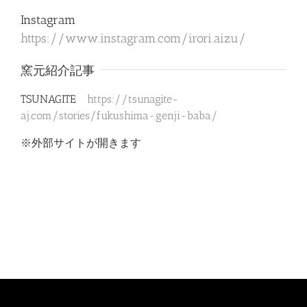
Instagram
https://www.instagram.com/irori.aizu/
窯元紹介記事
TSUNAGITE
https://tsunagite-
aj.com/stories/fukushima-genji-baba/
※外部サイトが開きます