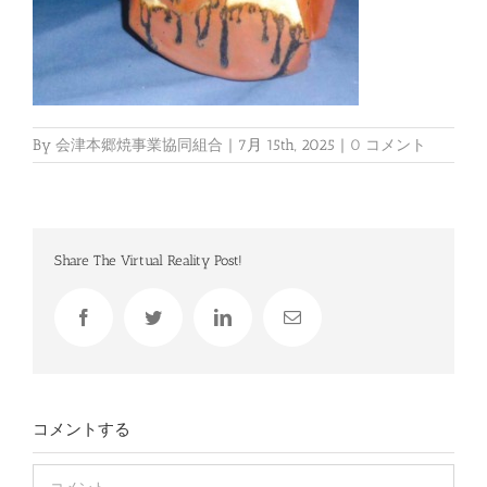
By
会津本郷焼事業協同組合
|
7月 15th, 2025
|
0 コメント
Share The Virtual Reality Post!
Facebook
Twitter
LinkedIn
電
子
メ
ー
ル
コメントする
Comment