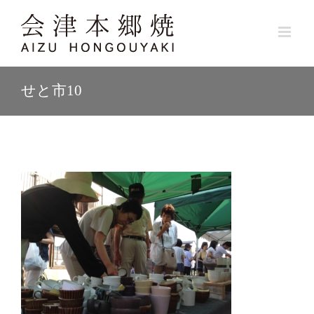
Skip
to
content
せと市10