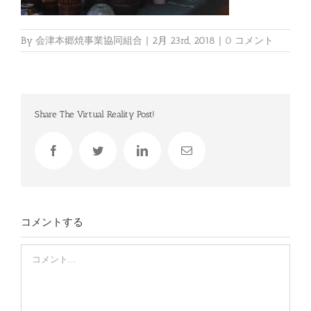
By
会津本郷焼事業協同組合
|
2月 23rd, 2018
|
0 コメント
Share The Virtual Reality Post!
Facebook
Twitter
LinkedIn
電
子
メ
ー
ル
コメントする
Comment