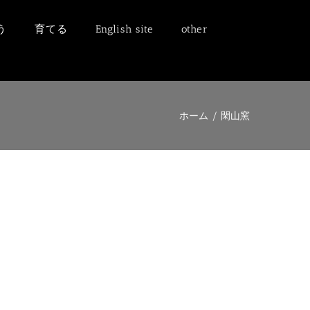
う
育てる
English site
other
ホーム
/
閑山窯