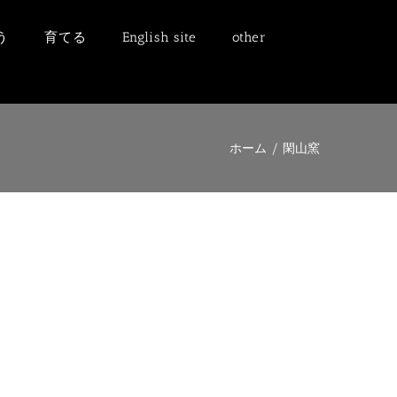
う
育てる
English site
other
ホーム
/
閑山窯