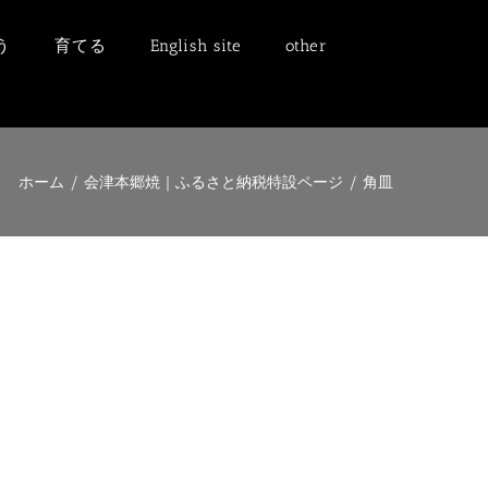
う
育てる
English site
other
ホーム
/
会津本郷焼｜ふるさと納税特設ページ
/
角皿