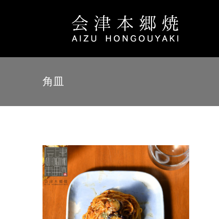
Skip
to
content
角皿